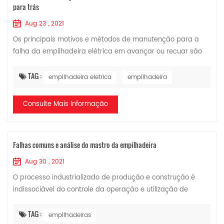
para trás
Aug 23 , 2021
Os principais motivos e métodos de manutenção para a
falha da empilhadeira elétrica em avançar ou recuar são
os seguintes, para sua referência, e espero que seja útil
para você. 1. A bateria da emp...
TAG :
empilhadeira eletrica
empilhadeira
Consulte Mais Informação
Falhas comuns e análise do mastro da empilhadeira
Aug 30 , 2021
O processo industrializado de produção e construção é
indissociável do controle da operação e utilização de
empilhadeiras e outros equipamentos, o que afeta
diretamente o custo, a segurança e a confia...
TAG :
empilhadeiras