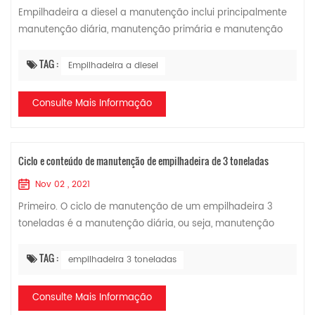
Empilhadeira a diesel a manutenção inclui principalmente
manutenção diária, manutenção primária e manutenção
secundária. O período de manutenção é: 1. Manutenção
diária, após cada turno; 2. Manutenção...
TAG :
Empilhadeira a diesel
Consulte Mais Informação
Ciclo e conteúdo de manutenção de empilhadeira de 3 toneladas
Nov 02 , 2021
Primeiro. O ciclo de manutenção de um empilhadeira 3
toneladas é a manutenção diária, ou seja, manutenção
diária e inspeção antes de iniciar a empilhadeira. O tempo
de manutenção de primeiro nível é a...
TAG :
empilhadeira 3 toneladas
Consulte Mais Informação