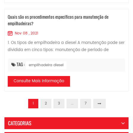
Quais são os procedimentos específicos para manutenção de
empilhadeiras?
Nov 08 , 2021
1. Os tipos de empilhadeira a diesel A manutenção pode ser
dividida em cinco tipos: manutenção de período de
rodagem, manutenção diária, manutenção sazonal,
manutenção de empilhadeira selada e manuten...
TAG :
empilhadeira diesel
Consulte Mais Informação
1
2
3
...
7
CATEGORIAS