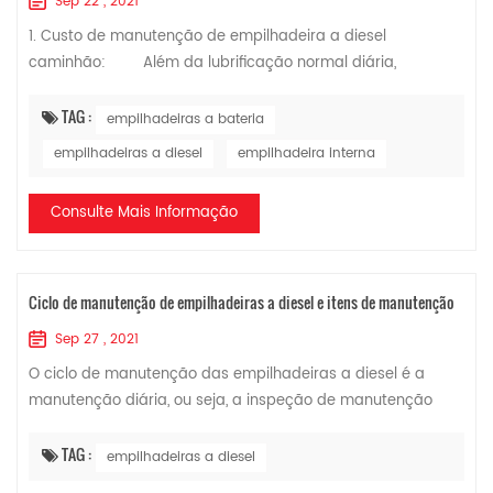
Sep 22 , 2021
1. Custo de manutenção de empilhadeira a diesel
caminhão: Além da lubrificação normal diária,
empilhadeiras a diesel precisam fazer a seguinte
manutenção e substituição de peças vulneráveis. A. O...
TAG :
empilhadeiras a bateria
empilhadeiras a diesel
empilhadeira interna
Consulte Mais Informação
Ciclo de manutenção de empilhadeiras a diesel e itens de manutenção
Sep 27 , 2021
O ciclo de manutenção das empilhadeiras a diesel é a
manutenção diária, ou seja, a inspeção de manutenção
antes de ligar a empilhadeira a diesel caminhão todos os
dias. O tempo de manutenção de primei...
TAG :
empilhadeiras a diesel