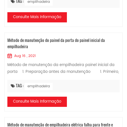
categorias, a saber, manutenção diária, manutenção p...
TAG :
empilhadeira
Consulte Mais Informação
Método de manutenção do painel da porta do painel inicial da
empilhadeira
Aug 16 , 2021
Método de manutenção da empilhadeira painel inicial da
porta 1. Preparação antes da manutenção 1. Primeiro,
observe cuidadosamente se há algum sinal óbvio de falha
na superfície da placa da bagage...
TAG :
empilhadeira
Consulte Mais Informação
Método de manutenção de empilhadeira elétrica falha para frente e