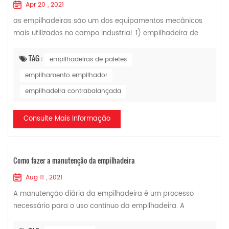
Apr 20 , 2021
as empilhadeiras são um dos equipamentos mecânicos
mais utilizados no campo industrial. 1) empilhadeira de
paletes 2) empilhadeira de empilhamento 3) empilhadeira
contrabalançada 4) empilhadeira de al...
TAG :
empilhadeiras de paletes
empilhamento empilhador
empilhadeira contrabalançada
Consulte Mais Informação
Como fazer a manutenção da empilhadeira
Aug 11 , 2021
A manutenção diária da empilhadeira é um processo
necessário para o uso contínuo da empilhadeira. A
manutenção da empilhadeira é dividida em quatro