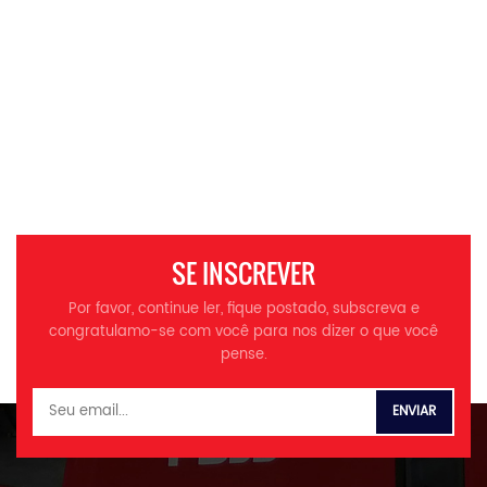
SE INSCREVER
Por favor, continue ler, fique postado, subscreva e
congratulamo-se com você para nos dizer o que você
pense.