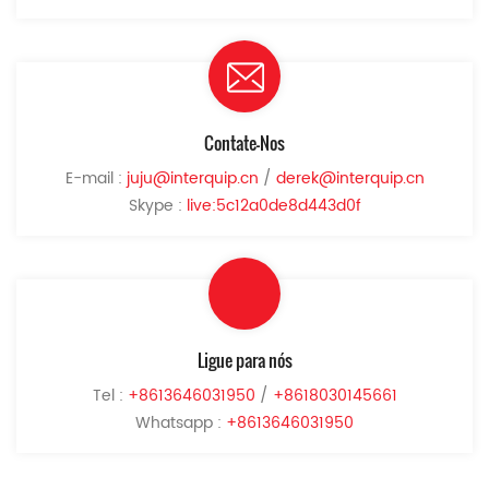
Contate-Nos
E-mail :
juju@interquip.cn
/
derek@interquip.cn
Skype :
live:5c12a0de8d443d0f
Ligue para nós
Tel :
+8613646031950
/
+8618030145661
Whatsapp :
+8613646031950