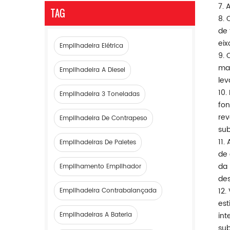
7. 
TAG
8. 
de 
eix
Empilhadeira Elétrica
9. 
man
Empilhadeira A Diesel
lev
10.
Empilhadeira 3 Toneladas
fon
rev
Empilhadeira De Contrapeso
sub
11.
Empilhadeiras De Paletes
de 
da 
Empilhamento Empilhador
des
12.
Empilhadeira Contrabalançada
est
Empilhadeiras A Bateria
int
sub