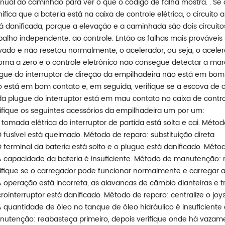
ual do caminhão para ver o que o código de falha mostra. . Se 
nifica que a bateria está na caixa de controle elétrica, o circui
á danificada, porque a elevação e a caminhada são dois circuit
balho independente. ao controle. Então as falhas mais prováveis ​
vado e não resetou normalmente, o acelerador, ou seja, o acel
orna a zero e o controle eletrônico não consegue detectar a marc
gue do interruptor de direção da empilhadeira não está em bom c
 está em bom contato e, em seguida, verifique se a escova de 
a plugue do interruptor está em mau contato no caixa de controle
ifique os seguintes acessórios da empilhadeira um por um:
A tomada elétrica do interruptor de partida está solta e cai. Mét
O fusível está queimado. Método de reparo: substituição direta
O terminal da bateria está solto e o plugue está danificado. Méto
A capacidade da bateria é insuficiente. Método de manutenção: 
ifique se o carregador pode funcionar normalmente e carrega
A operação está incorreta, as alavancas de câmbio dianteiras e t
rointerruptor está danificado. Método de reparo: centralize o joys
A quantidade de óleo no tanque de óleo hidráulico é insuficiente
utenção: reabasteça primeiro, depois verifique onde há vazame