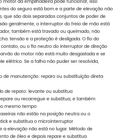
o motor da empilhadeira pode funcionar, isso
to antes do seguro está bom e a parte de elevação não
os, que são dois separados conjuntos de poder de
​são geralmente, o interruptor do freio de mão está
erador, também está travado ou queimado, não
ha. tensão e a proteção é desligada. O fio do
ontato, ou o fio neutro do interruptor de direção
carvão do motor não está muito desgastada e se
 elétrico. Se a falha não puder ser resolvida,
odo de manutenção: reparo ou substituição direta
do de reparo: levante ou substitua
repare ou recarregue e substitua, e também
r ao mesmo tempo
raseiras não estão na posição neutra ou o
tick e substitua o microinterruptor
 e a elevação não está no lugar. Método de
nto de óleo e depois repare e substitua