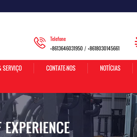
Telefone
+8613646031950
+8618030145661
/
& SERVIÇO
CONTATE-NOS
NOTÍCIAS