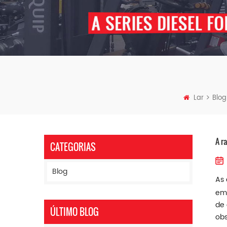
Lar
Blog
A r
CATEGORIAS
Blog
As 
emp
de 
ÚLTIMO BLOG
obs