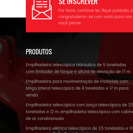
SE INSCREVER
Por favor, continue ler, fique postado,
congratulamo-se com você para nos 
você pense.
PRODUTOS
Empilhadeira telescópica hidráulica de 5 toneladas
com limitador de torque e altura de elevação de 17 m
Empilhadeira para movimentação de materiais com
lança lateral telescópica de 4 toneladas e 17 m para
venda
Empilhadeira telescópica com lança telescópica de 3,
toneladas e 12 m, empilhadeira telescópica com cabin
de ar condicionado
Empilhadeira elétrica telescópica de 3,5 toneladas e 10