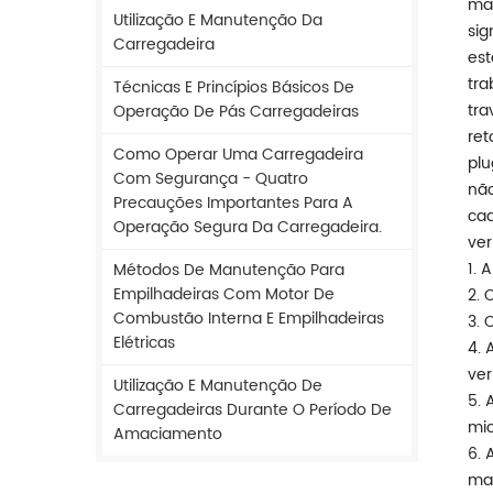
man
Utilização E Manutenção Da
sig
Carregadeira
est
tra
Técnicas E Princípios Básicos De
tra
Operação De Pás Carregadeiras
ret
Como Operar Uma Carregadeira
plu
Com Segurança - Quatro
não
Precauções Importantes Para A
cad
Operação Segura Da Carregadeira.
ver
1. 
Métodos De Manutenção Para
Empilhadeiras Com Motor De
2. 
Combustão Interna E Empilhadeiras
3. 
Elétricas
4. 
ver
Utilização E Manutenção De
5. 
Carregadeiras Durante O Período De
mic
Amaciamento
6. 
man