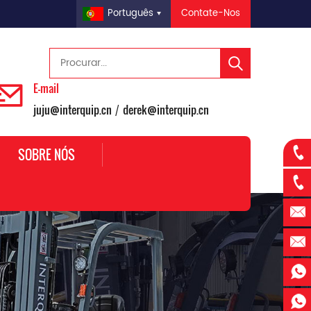
Contate-Nos
Português
E-mail
juju@interquip.cn
derek@interquip.cn
/
SOBRE NÓS