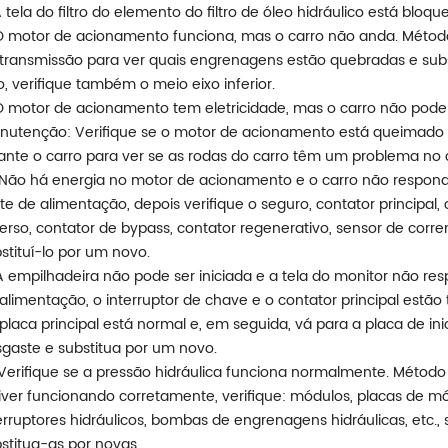
A tela do filtro do elemento do filtro de óleo hidráulico está blo
O motor de acionamento funciona, mas o carro não anda. Méto
transmissão para ver quais engrenagens estão quebradas e subs
o, verifique também o meio eixo inferior.
O motor de acionamento tem eletricidade, mas o carro não pod
utenção: Verifique se o motor de acionamento está queimado e
ante o carro para ver se as rodas do carro têm um problema no 
 Não há energia no motor de acionamento e o carro não respond
te de alimentação, depois verifique o seguro, contator principal
erso, contator de bypass, contator regenerativo, sensor de corre
stituí-lo por um novo.
 A empilhadeira não pode ser iniciada e a tela do monitor não r
alimentação, o interruptor de chave e o contator principal estão 
placa principal está normal e, em seguida, vá para a placa de inic
gaste e substitua por um novo.
 Verifique se a pressão hidráulica funciona normalmente. Métod
iver funcionando corretamente, verifique: módulos, placas de mód
erruptores hidráulicos, bombas de engrenagens hidráulicas, etc
stitua-as por novas.