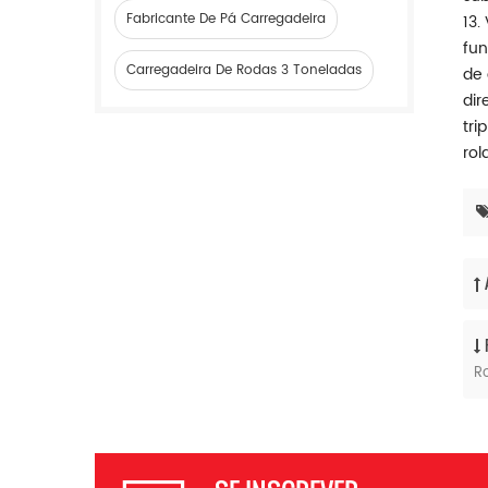
Fabricante De Pá Carregadeira
13.
fun
Carregadeira De Rodas 3 Toneladas
de 
dir
tri
rol
R