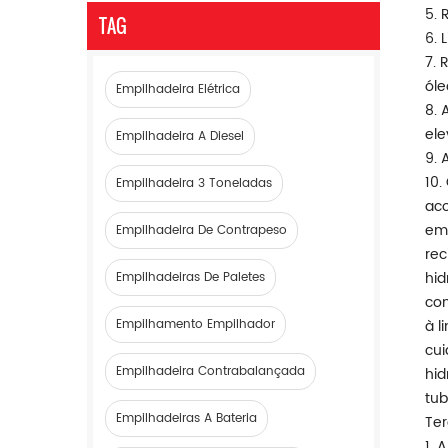
5. 
TAG
6. 
7. 
óle
Empilhadeira Elétrica
8. 
ele
Empilhadeira A Diesel
9. 
10.
Empilhadeira 3 Toneladas
aco
emp
Empilhadeira De Contrapeso
rec
hid
Empilhadeiras De Paletes
com
Empilhamento Empilhador
à l
cui
Empilhadeira Contrabalançada
hid
tub
Empilhadeiras A Bateria
Ter
1. 