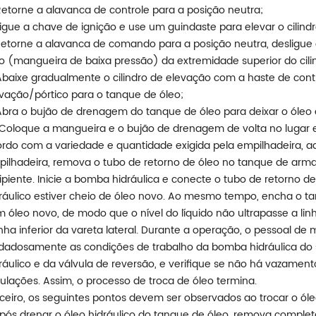
Retorne a alavanca de controle para a posição neutra;
Ligue a chave de ignição e use um guindaste para elevar o cilindr
Retorne a alavanca de comando para a posição neutra, desligue a
o (mangueira de baixa pressão) da extremidade superior do cili
Abaixe gradualmente o cilindro de elevação com a haste de contro
vação/pórtico para o tanque de óleo;
Abra o bujão de drenagem do tanque de óleo para deixar o óleo
 Coloque a mangueira e o bujão de drenagem de volta no lugar e
rdo com a variedade e quantidade exigida pela empilhadeira, adic
ilhadeira, remova o tubo de retorno de óleo no tanque de arm
ipiente. Inicie a bomba hidráulica e conecte o tubo de retorno 
ráulico estiver cheio de óleo novo. Ao mesmo tempo, encha o t
 óleo novo, de modo que o nível do líquido não ultrapasse a lin
inha inferior da vareta lateral. Durante a operação, o pessoal 
dadosamente as condições de trabalho da bomba hidráulica do si
ráulico e da válvula de reversão, e verifique se não há vazament
ulações. Assim, o processo de troca de óleo termina.
ceiro, os seguintes pontos devem ser observados ao trocar o óleo
Após drenar o óleo hidráulico do tanque de óleo, remova compl