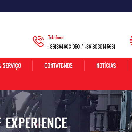
Telefone
+8613646031950
+8618030145661
/
& SERVIÇO
CONTATE-NOS
NOTÍCIAS