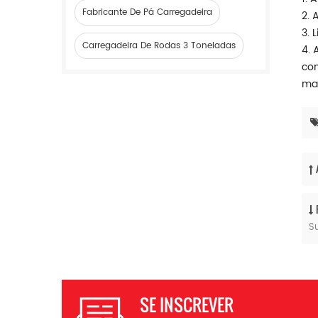
Fabricante De Pá Carregadeira
2. 
3. 
Carregadeira De Rodas 3 Toneladas
4. 
con
mar
Su
SE INSCREVER