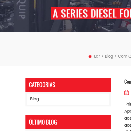
Lar
Blog
Com Qu
Com
CATEGORIAS
Blog
Pri
Apó
aos
ÚLTIMO BLOG
ace