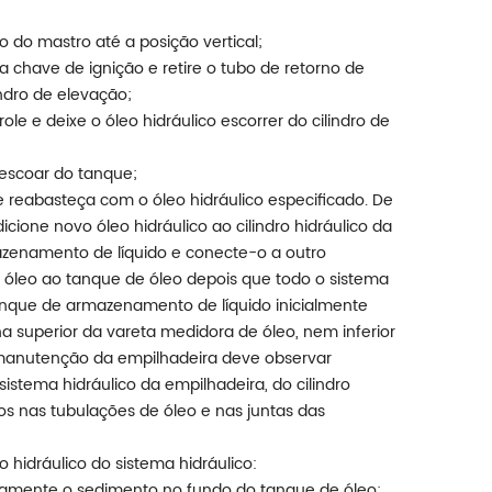
o do mastro até a posição vertical;
 chave de ignição e retire o tubo de retorno de
ndro de elevação;
le e deixe o óleo hidráulico escorrer do cilindro de
 escoar do tanque;
 reabasteça com o óleo hidráulico especificado. De
ione novo óleo hidráulico ao cilindro hidráulico da
azenamento de líquido e conecte-o a outro
de óleo ao tanque de óleo depois que todo o sistema
anque de armazenamento de líquido inicialmente
ha superior da vareta medidora de óleo, nem inferior
de manutenção da empilhadeira deve observar
stema hidráulico da empilhadeira, do cilindro
os nas tubulações de óleo e nas juntas das
 hidráulico do sistema hidráulico:
etamente o sedimento no fundo do tanque de óleo;