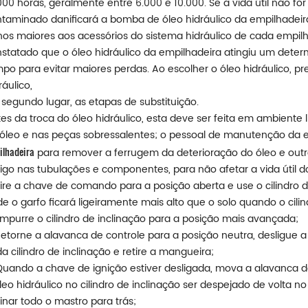
000 horas, geralmente entre 6.000 e 10.000. Se a vida útil não for
taminado danificará a bomba de óleo hidráulico da empilhadeira
os maiores aos acessórios do sistema hidráulico de cada empilhad
statado que o óleo hidráulico da empilhadeira atingiu um deter
po para evitar maiores perdas. Ao escolher o óleo hidráulico, p
ráulico,
segundo lugar, as etapas de substituição.
es da troca do óleo hidráulico, esta deve ser feita em ambiente
óleo e nas peças sobressalentes; o pessoal de manutenção da em
ilhadeira
para remover a ferrugem da deterioração do óleo e out
igo nas tubulações e componentes, para não afetar a vida útil d
Gire a chave de comando para a posição aberta e use o cilindro 
e o garfo ficará ligeiramente mais alto que o solo quando o cili
Empurre o cilindro de inclinação para a posição mais avançada;
Retorne a alavanca de controle para a posição neutra, desligue a
a cilindro de inclinação e retire a mangueira;
Quando a chave de ignição estiver desligada, mova a alavanca de
leo hidráulico no cilindro de inclinação ser despejado de volta 
linar todo o mastro para trás;