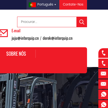
Contate-Nos
Português
E-mail
juju@interquip.cn
derek@interquip.cn
/
SOBRE NÓS