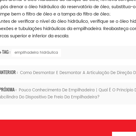
Após drenar o óleo hidráulico do reservatório de óleo, substitua-o
Limpe bem o filtro de óleo e a tampa do filtro de óleo;
Antes de verificar o nível do óleo hidráulico, verifique se o óleo 
exões e tubulações hidráulicas da empilhadeira. Reabasteça com 
cas superior e inferior da escala.
TAG :
empilhadeira hidráulica
ANTERIOR :
Como Desmontar E Desmontar A Articulação De Direção D
PRÓXIMA :
Pouco Conhecimento De Empilhadeira丨Qual É O Princípio D
bcilindro Do Dispositivo De Freio Da Empilhadeira?