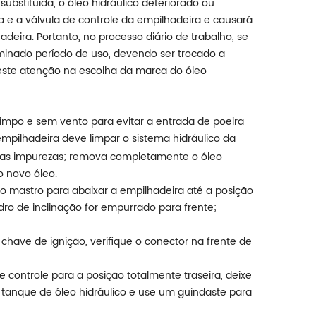
 substituída, o óleo hidráulico deteriorado ou
 e a válvula de controle da empilhadeira e causará
eira. Portanto, no processo diário de trabalho, se
minado período de uso, devendo ser trocado a
reste atenção na escolha da marca do óleo
 limpo e sem vento para evitar a entrada de poeira
pilhadeira deve limpar o sistema hidráulico da
ras impurezas; remova completamente o óleo
o novo óleo.
do mastro para abaixar a empilhadeira até a posição
ndro de inclinação for empurrado para frente;
 chave de ignição, verifique o conector na frente de
 controle para a posição totalmente traseira, deixe
no tanque de óleo hidráulico e use um guindaste para