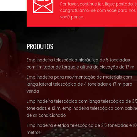
Por favor, continue ler, fique postado,
congratulamo-se com você para nos 
você pense.
PRODUTOS
Empilhadeira telescópica hidráulica de 5 toneladas
com limitador de torque e altura de elevação de 17 m
Empilhadeira para movimentação de materiais com
lança lateral telescópica de 4 toneladas e 17 m para
venda
Empilhadeira telescópica com lança telescópica de 3,
toneladas e 12 m, empilhadeira telescópica com cabin
de ar condicionado
Empilhadeira elétrica telescópica de 3,5 toneladas e 10
metros