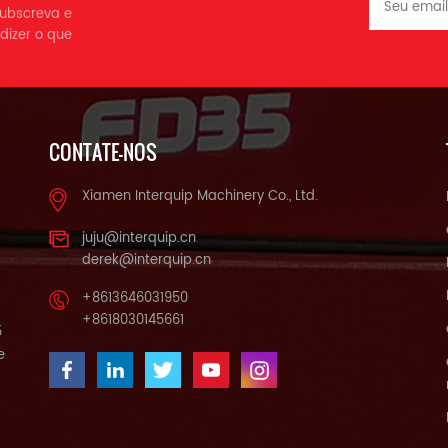
 subscreva e
dizer o que
CONTATE-NOS
Xiamen Interquip Machinery Co., Ltd.
juju@interquip.cn
derek@interquip.cn
+8613646031950
+8618030145661
5
e