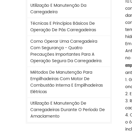
10.
Utilização E Manutenção Da
con
Carregadeira
dan
con
Técnicas E Princípios Básicos De
tem
Operação De Pás Carregadeiras
hid
Como Operar Uma Carregadeira
Em 
Com Segurança - Quatro
Ant
Precauções Importantes Para A
no 
Operação Segura Da Carregadeira.
emp
Métodos De Manutenção Para
ant
Empilhadeiras Com Motor De
1. 
Combustão Interna E Empilhadeiras
ond
Elétricas
2. 
3. 
Utilização E Manutenção De
cad
Carregadeiras Durante O Período De
4. 
Amaciamento
o ó
inc