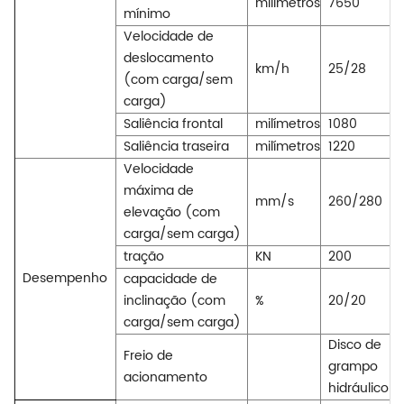
milímetros
7650
mínimo
Velocidade de
deslocamento
km/h
25/28
(com carga/sem
carga)
Saliência frontal
milímetros
1080
Saliência traseira
milímetros
1220
Velocidade
máxima de
mm/s
260/280
elevação (com
carga/sem carga)
tração
KN
200
Desempenho
capacidade de
inclinação (com
%
20/20
carga/sem carga)
Disco de
Freio de
grampo
acionamento
hidráulico