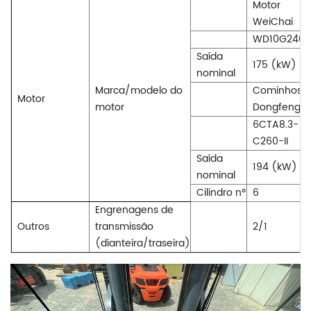
Motor
WeiChai
WD10G240E
Saída
175 (kW)
nominal
Marca/modelo do
Cominhos
Motor
motor
Dongfeng
6CTA8.3-
C260-II
Saída
194 (kW)
nominal
Cilindro nº
6
Engrenagens de
Outros
transmissão
2/1
(dianteira/traseira)