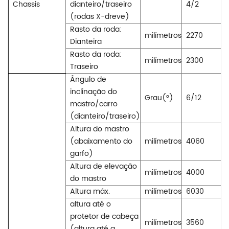
Chassis
dianteiro/traseiro
4/2
(rodas X-dreve)
Rasto da roda:
milímetros
2270
Dianteira
Rasto da roda:
milímetros
2300
Traseiro
Ângulo de
inclinação do
Grau(°)
6/12
mastro/carro
(dianteiro/traseiro)
Altura do mastro
(abaixamento do
milímetros
4060
garfo)
Altura de elevação
milímetros
4000
do mastro
Altura máx.
milímetros
6030
altura até o
protetor de cabeça
milímetros
3560
(altura até a