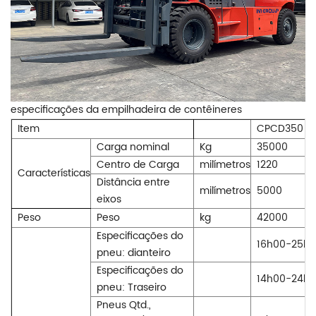
especificações da empilhadeira de contêineres
Item
CPCD350
Carga nominal
Kg
35000
Centro de Carga
milímetros
1220
Características
Distância entre
milímetros
5000
eixos
Peso
Peso
kg
42000
Especificações do
16h00-25h
pneu: dianteiro
Especificações do
14h00-24h
pneu: Traseiro
Pneus Qtd.,