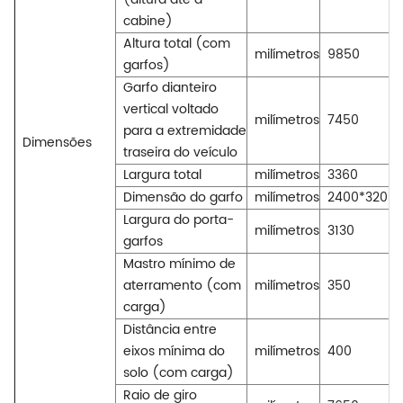
cabine)
Altura total (com
milímetros
9850
garfos)
Garfo dianteiro
vertical voltado
milímetros
7450
para a extremidade
Dimensões
traseira do veículo
Largura total
milímetros
3360
Dimensão do garfo
milímetros
2400*320*1
Largura do porta-
milímetros
3130
garfos
Mastro mínimo de
aterramento (com
milímetros
350
carga)
Distância entre
eixos mínima do
milímetros
400
solo (com carga)
Raio de giro