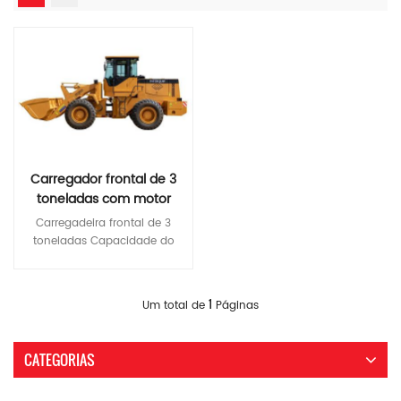
Carregador frontal de 3
toneladas com motor
diesel
Carregadeira frontal de 3
Cummins/Yuchai/Weichai
toneladas Capacidade do
balde: 1,7 m3 Peso
operacional: 10100 kg
Consulte Mais Informação
Potência nominal: 92 kW
1
Um total de
Páginas
Características : 1.
transmissão eletrônica
2.controlador de joystick
CATEGORIAS
3.rádio, gravador de direção,
imagem de ré; 4. assento