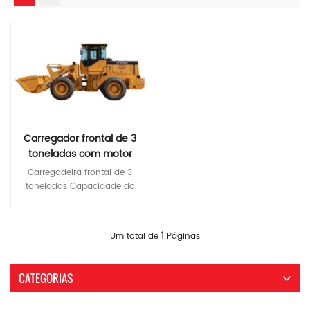
Carregador frontal de 3
toneladas com motor
diesel
Carregadeira frontal de 3
Cummins/Yuchai/Weichai
toneladas Capacidade do
balde: 1,7 m3 Peso
operacional: 10100 kg
Consulte Mais Informação
Potência nominal: 92 kW
1
Um total de
Páginas
Características : 1.
transmissão eletrônica
2.controlador de joystick
CATEGORIAS
3.rádio, gravador de direção,
imagem de ré; 4. assento