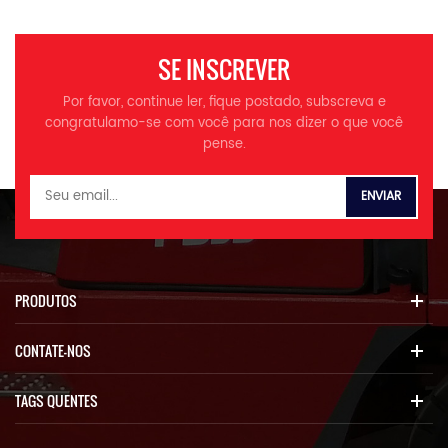
2.controlador de joystick
operacional 17.100 kg Carga
3.rádio, gravador de direção,
nominal 5.000 kg
imagem de ré; 4. assento
Capacidade do balde 3 mâ³
SE INSCREVER
com suspensão 5.ar
Comprimento total 7950
condicionado Especificações
mm Largura geral 2870 mm
Por favor, continue ler, fique postado, subscreva e
Modelo ITQ935
Altura geral 3500 mm
congratulamo-se com você para nos dizer o que você
pense.
Especificações Peso
Largura do balde 3000 mm
operacional 10.100 kg Carga
Base da roda 3300 mm Base
nominal 3.000 kg
de pista 2260 mm Min.
Capacidade do balde 1,7 m³
afastamento do solo 470
Comprimento total 7200
mm Máx. altura de despejo
milímetros Largura total
3300 mm Max.dumping
2350 milímetros Altura total
alcance 1400 mm
3200 milímetros Distância
Desempenho Velocidade de
PRODUTOS
entre eixos 2850 milímetros
direção Avanço 1 0-11,5
Base da pista 1800
km/h Avanço 2 0-38 km/h
CONTATE-NOS
milímetros Distância mínima
Reverso 1 28Â° 0-16 km/h
ao solo 450 milímetros
Capacidade de nota
TAGS QUENTES
Altura máxima de despejo
Conversor de torque
3400 milímetros Alcance
hidráulico estágio único, 4