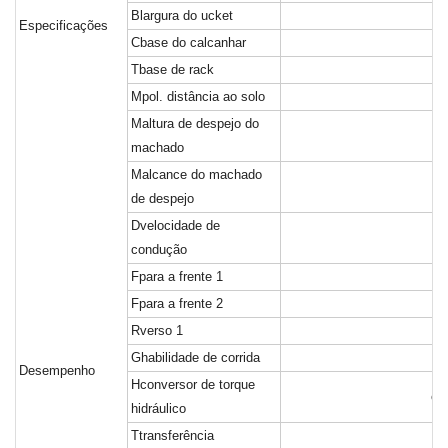
B
largura do ucket
Especificações
C
base do calcanhar
T
base de rack
M
pol. distância ao solo
M
altura de despejo do
machado
M
alcance do machado
de despejo
D
velocidade de
condução
F
para a frente 1
F
para a frente 2
R
verso 1
G
habilidade de corrida
Desempenho
H
conversor de torque
es
hidráulico
T
transferência