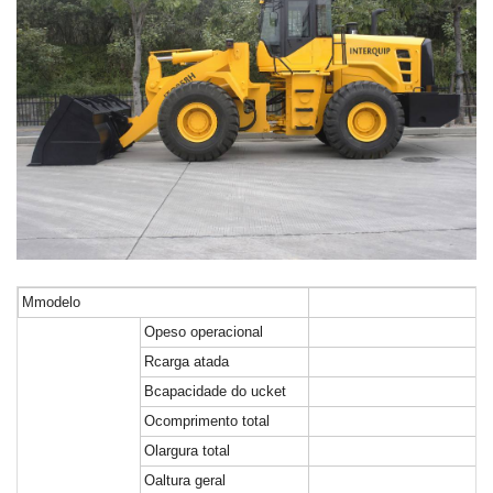
M
modelo
O
peso operacional
R
carga atada
B
capacidade do ucket
O
comprimento total
O
largura total
O
altura geral