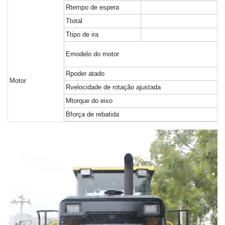
R
tempo de espera
T
total
T
tipo de ira
E
modelo do motor
R
poder atado
Motor
R
velocidade de rotação ajustada
M
torque do eixo
B
força de rebatida