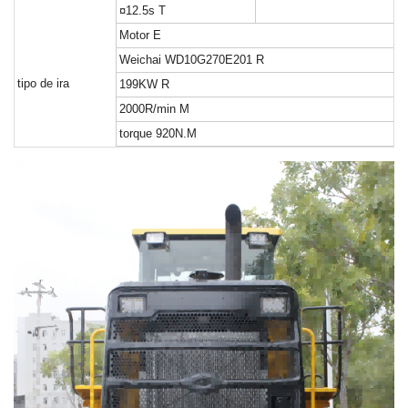
¤12.5s
T
Motor
E
Weichai WD10G270E201
R
tipo de ira
199KW
R
2000R/min
M
torque
920N.M