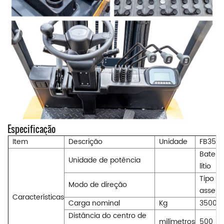
Especificação
Item
Descrição
Unidade
FB35
Bateri
Unidade de potência
lítio
Tipo d
Modo de direção
assent
Características
Carga nominal
Kg
3500
Distância do centro de
milímetros
500