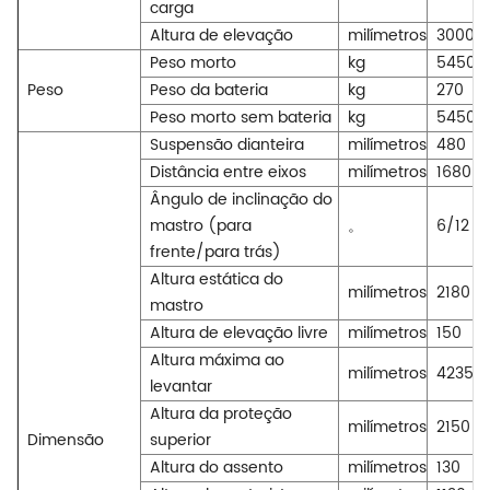
carga
Altura de elevação
milímetros
3000
Peso morto
kg
5450
Peso
Peso da bateria
kg
270
Peso morto sem bateria
kg
5450
Suspensão dianteira
milímetros
480
Distância entre eixos
milímetros
1680
Ângulo de inclinação do
mastro (para
。
6/12
frente/para trás)
Altura estática do
milímetros
2180
mastro
Altura de elevação livre
milímetros
150
Altura máxima ao
milímetros
4235
levantar
Altura da proteção
milímetros
2150
Dimensão
superior
Altura do assento
milímetros
130