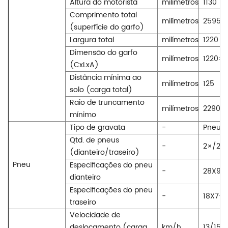
Altura do motorista
milímetros
1130
Comprimento total
milímetros
2595
(superfície do garfo)
Largura total
milímetros
1220
Dimensão do garfo
milímetros
1220×
(CxLxA)
Distância mínima ao
milímetros
125
solo (carga total)
Raio de truncamento
milímetros
2290
mínimo
Tipo de gravata
-
Pneum
Qtd. de pneus
-
2×/2
(dianteiro/traseiro)
Pneu
Especificações do pneu
-
28X9-1
dianteiro
Especificações do pneu
-
18X7-8
traseiro
Velocidade de
deslocamento (carga
km/h
13/15