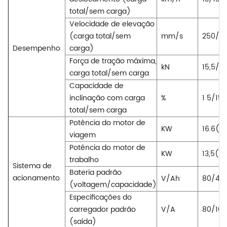
total/sem carga)
Velocidade de elevação
(carga total/sem
mm/s
250/3
Desempenho
carga)
Força de tração máxima,
kN
15,5/15
carga total/sem carga
Capacidade de
inclinação com carga
%
1
5/15
total/sem carga
Potência do motor de
KW
16.6(C
viagem
Potência do motor de
KW
13,5(C
trabalho
Sistema de
Bateria padrão
acionamento
V/Ah
80/40
(voltagem/capacidade)
Especificações do
carregador padrão
V/A
80/100
(saída)