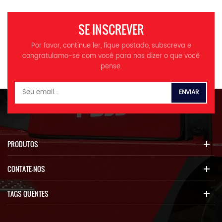
configuração externa
exclusiva do injetor é
conveniente para injeção de
SE INSCREVER
óleo concentrado. 6. Design
de linhas finas, layout de
Por favor, continue ler, fique postado, subscreva e
tubulação razoável, fácil
congratulamo-se com você para nos dizer o que você
manutenção 7. Nivelamento
pense.
automático, reduzindo a
fadiga do motorista
Especificação Modelo 918
Carga nominal kg 1500 Peso
total da operação kg 3800
Comprimento total milímetros
5100 Largura total milímetros
1800 Altura total milímetros
PRODUTOS
2750 Distribuição dos eixos
milímetros 2150 Distância
CONTATE-NOS
entre eixos milímetros 2100
distância ao solo milímetros
200 Largura do balde
TAGS QUENTES
milímetros 1800 Raio de giro
(centro do pneu) milímetros
4500 Raio de giro (fora da