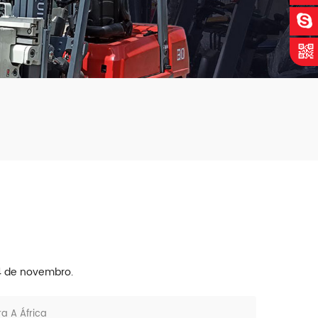
4 de novembro.
a A África