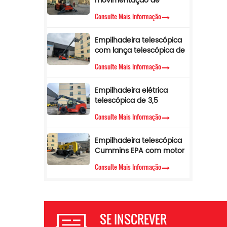
movimentação de
materiais com lança
Consulte Mais Informação
lateral telescópica de 4
toneladas e 17 m para
Empilhadeira telescópica
venda
com lança telescópica de
3,5 toneladas e 12 m,
Consulte Mais Informação
empilhadeira telescópica
com cabine de ar
Empilhadeira elétrica
condicionado
telescópica de 3,5
toneladas e 10 metros
Consulte Mais Informação
Empilhadeira telescópica
Cummins EPA com motor
diesel, altura de elevação
Consulte Mais Informação
de 3,5 toneladas e 7 m,
manipulador telescópico
SE INSCREVER