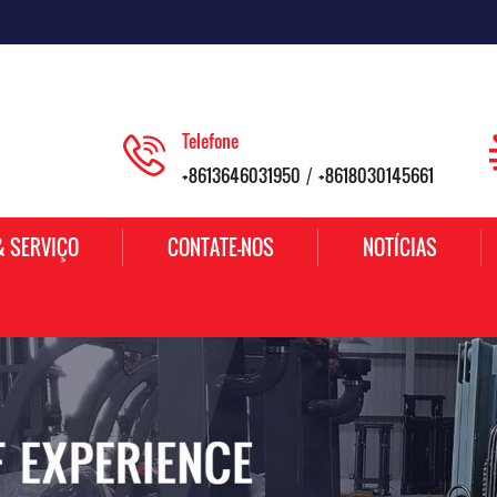
Telefone
+8613646031950
+8618030145661
/
& SERVIÇO
CONTATE-NOS
NOTÍCIAS