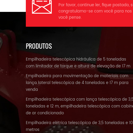
Por favor, continue ler, fique postado,
congratulamo-se com você para nos 
você pense.
PRODUTOS
Empilhadeira telescópica hidráulica de 5 toneladas
com limitador de torque e altura de elevação de 17 m
Empilhadeira para movimentação de materiais com
lança lateral telescópica de 4 toneladas e 17 m para
venda
Empilhadeira telescópica com lança telescópica de 3,
toneladas e 12 m, empilhadeira telescópica com cabin
de ar condicionado
Empilhadeira elétrica telescópica de 3,5 toneladas e 10
metros