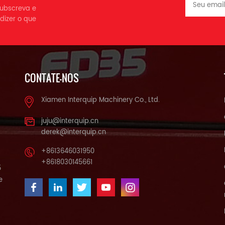
 subscreva e
dizer o que
CONTATE-NOS
Xiamen Interquip Machinery Co., Ltd.
juju@interquip.cn
derek@interquip.cn
+8613646031950
+8618030145661
5
e