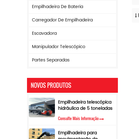
Empilhadeira De Bateria
Carregador De Empilhadeira
Escavadora
Manipulador Telescópico
Partes Separadas
NOVOS PRODUTOS
Empilhadeira telescópica
hidráulica de 5 toneladas
com limitador de torque e
Consulte Mais Informação
altura de elevação de 17
m
Empilhadeira para