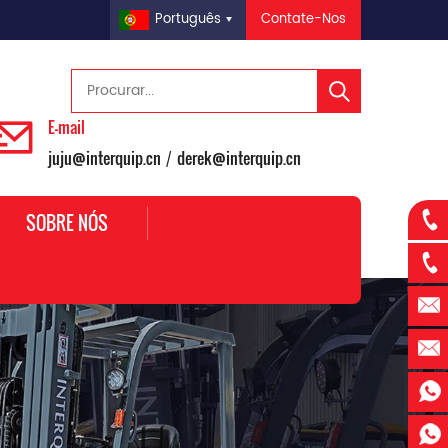
Contate-Nos
Português
E-mail
juju@interquip.cn
derek@interquip.cn
/
SOBRE NÓS