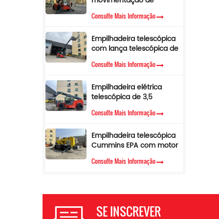
movimentação de
materiais com lança
Consulte Mais Informação
lateral telescópica de 4
toneladas e 17 m para
Empilhadeira telescópica
venda
com lança telescópica de
3,5 toneladas e 12 m,
Consulte Mais Informação
empilhadeira telescópica
com cabine de ar
Empilhadeira elétrica
condicionado
telescópica de 3,5
toneladas e 10 metros
Consulte Mais Informação
Empilhadeira telescópica
Cummins EPA com motor
diesel, altura de elevação
Consulte Mais Informação
de 3,5 toneladas e 7 m,
manipulador telescópico
SE INSCREVER