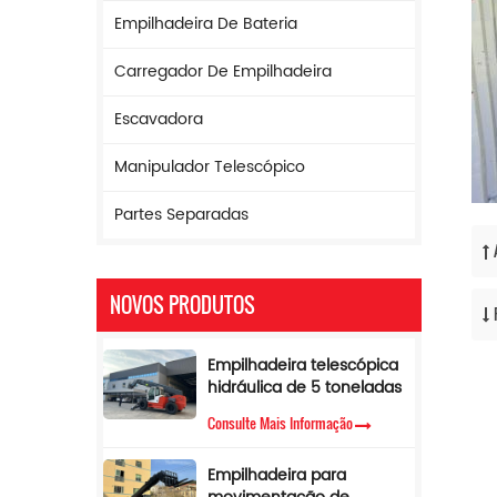
Empilhadeira De Bateria
Carregador De Empilhadeira
Escavadora
Manipulador Telescópico
Partes Separadas
NOVOS PRODUTOS
Empilhadeira telescópica
hidráulica de 5 toneladas
com limitador de torque e
Consulte Mais Informação
altura de elevação de 17
m
Empilhadeira para