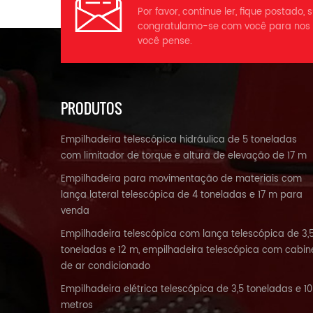
Por favor, continue ler, fique postado,
congratulamo-se com você para nos 
você pense.
PRODUTOS
Empilhadeira telescópica hidráulica de 5 toneladas
com limitador de torque e altura de elevação de 17 m
Empilhadeira para movimentação de materiais com
lança lateral telescópica de 4 toneladas e 17 m para
venda
Empilhadeira telescópica com lança telescópica de 3,
toneladas e 12 m, empilhadeira telescópica com cabin
de ar condicionado
Empilhadeira elétrica telescópica de 3,5 toneladas e 10
metros