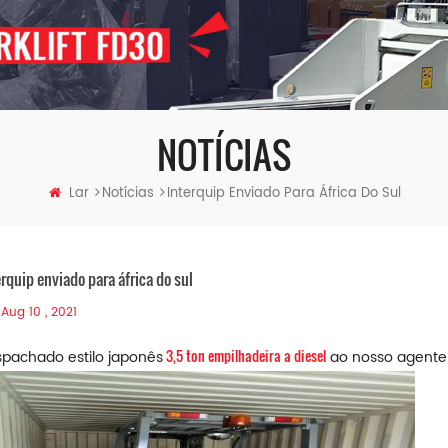
NOTÍCIAS
Lar
Notícias
Interquip Enviado Para África Do Sul
erquip enviado para áfrica do sul
Aug 10 , 2021
3,5 ton
empilhadeira a diesel
pachado estilo japonês
ao nosso agente 