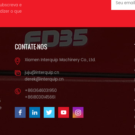
 subscreva e
dizer o que
CONTATE-NOS
Xiamen Interquip Machinery Co., Ltd.
juju@interquip.cn
derek@interquip.cn
+8613646031950
+8618030145661
5
e