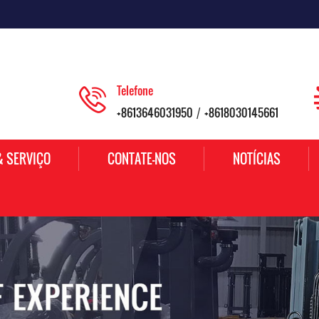
Telefone
+8613646031950
+8618030145661
/
& SERVIÇO
CONTATE-NOS
NOTÍCIAS