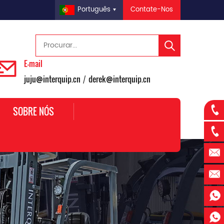
Contate-Nos
Português
E-mail
juju@interquip.cn
derek@interquip.cn
/
SOBRE NÓS