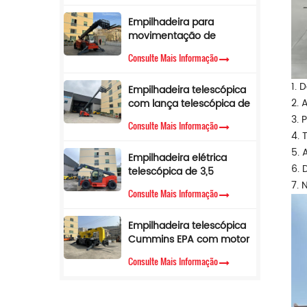
m
Empilhadeira para
movimentação de
materiais com lança
Consulte Mais Informação
lateral telescópica de 4
toneladas e 17 m para
1. 
Empilhadeira telescópica
venda
2. 
com lança telescópica de
3,5 toneladas e 12 m,
3. 
Consulte Mais Informação
empilhadeira telescópica
4. 
com cabine de ar
5. 
Empilhadeira elétrica
condicionado
6. 
telescópica de 3,5
toneladas e 10 metros
7. 
Consulte Mais Informação
Empilhadeira telescópica
Cummins EPA com motor
diesel, altura de elevação
Consulte Mais Informação
de 3,5 toneladas e 7 m,
manipulador telescópico