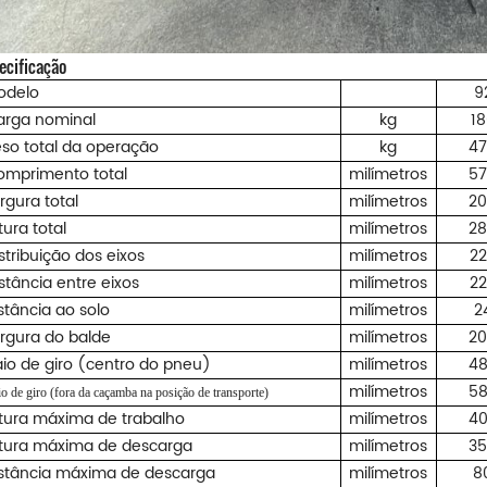
ecificação
odelo
9
arga nominal
kg
1
so total da operação
kg
4
omprimento total
milímetros
5
rgura total
milímetros
2
tura total
milímetros
2
stribuição dos eixos
milímetros
2
stância entre eixos
milímetros
2
stância ao solo
milímetros
2
rgura do balde
milímetros
2
io de giro (centro do pneu)
milímetros
4
milímetros
5
o de giro (fora da caçamba na posição de transporte)
tura máxima de trabalho
milímetros
4
ltura máxima de descarga
milímetros
3
stância máxima de descarga
milímetros
8