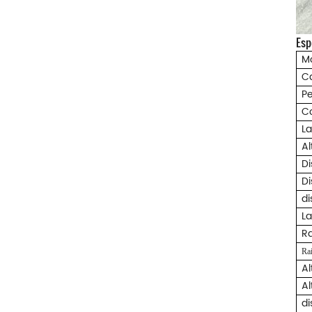
Esp
M
C
Pe
C
La
Al
Di
Di
di
La
Ra
Rai
Al
A
di