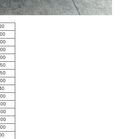
20
800
700
700
000
850
250
200
40
000
800
800
000
500
00