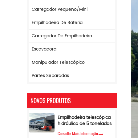
Carregador Pequeno/mini
Empilhadeira De Bateria
Carregador De Empilhadeira
Escavadora
Manipulador Telescópico
Partes Separadas
NOVOS PRODUTOS
Empilhadeira telescópica
hidráulica de 5 toneladas
com limitador de torque e
Consulte Mais Informação
altura de elevação de 17