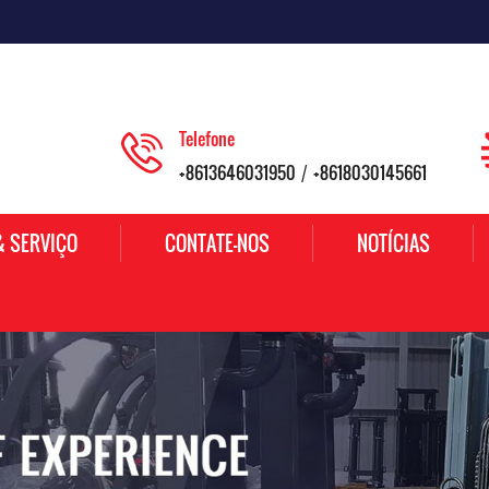
Telefone
+8613646031950
+8618030145661
/
& SERVIÇO
CONTATE-NOS
NOTÍCIAS