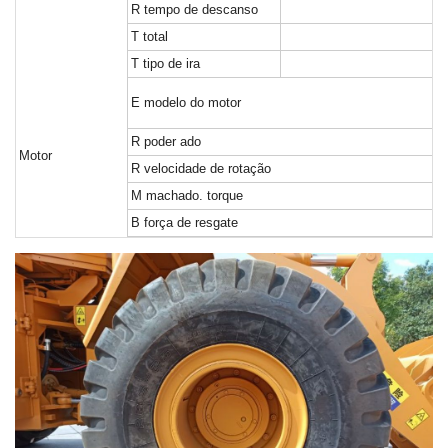
R
tempo de descanso
T
total
T
tipo de ira
E
modelo do motor
R
poder ado
Motor
R
velocidade de rotação
M
machado. torque
B
força de resgate