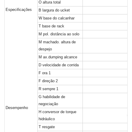
O
altura total
Especificações
B
largura do ucket
W
base do calcanhar
T
base de rack
M
pol. distância ao solo
M
machado. altura de
despejo
M
ax.dumping alcance
D
velocidade de corrida
F
ora 1
F
direção 2
R
sempre 1
G
habilidade de
negociação
Desempenho
H
conversor de torque
ún
hidráulico
T
resgate