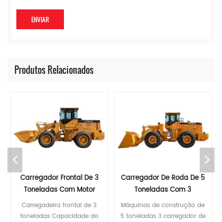
Produtos Relacionados
Carregador De Roda De 5
Novo Carregador De
Toneladas Com 3
Rodas Forte (ITQ968) Com
Capacidade De Balde
Certificado CE
Máquinas de construção de
Carregador de roda de 6
Cúbica
5 toneladas 3 carregador de
toneladas de nova geraç、o