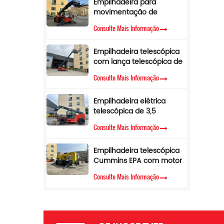
Empilhadeira para
movimentação de
a
materiais com lança
r
Consulte Mais Informação
lateral telescópica de 4
co
toneladas e 17 m para
Empilhadeira telescópica
venda
com lança telescópica de
3,5 toneladas e 12 m,
E
Consulte Mais Informação
empilhadeira telescópica
com cabine de ar
Empilhadeira elétrica
condicionado
telescópica de 3,5
toneladas e 10 metros
Consulte Mais Informação
e
A
Empilhadeira telescópica
m
Cummins EPA com motor
diesel, altura de elevação
Consulte Mais Informação
de 3,5 toneladas e 7 m,
manipulador telescópico
i
1