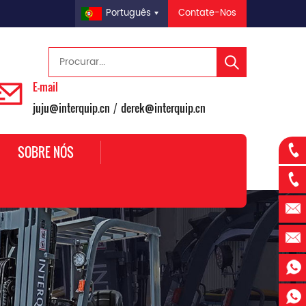
Contate-Nos
Português
E-mail
juju@interquip.cn
derek@interquip.cn
/
SOBRE NÓS