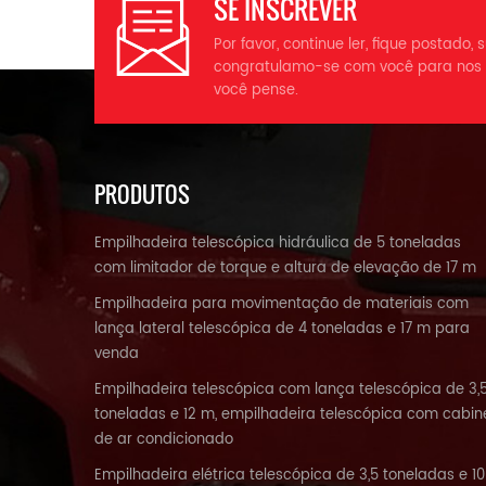
SE INSCREVER
A
Por favor, continue ler, fique postado,
m
congratulamo-se com você para nos 
você pense.
d
PRODUTOS
P
KN
Empilhadeira telescópica hidráulica de 5 toneladas
com limitador de torque e altura de elevação de 17 m
Empilhadeira para movimentação de materiais com
lança lateral telescópica de 4 toneladas e 17 m para
venda
La
Empilhadeira telescópica com lança telescópica de 3,
toneladas e 12 m, empilhadeira telescópica com cabin
A
de ar condicionado
Empilhadeira elétrica telescópica de 3,5 toneladas e 10