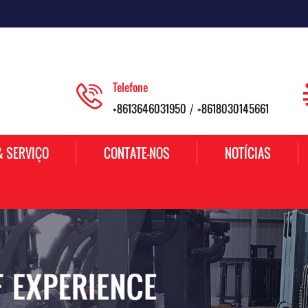
Telefone
+8613646031950
+8618030145661
/
& SERVIÇO
CONTATE-NOS
NOTÍCIAS