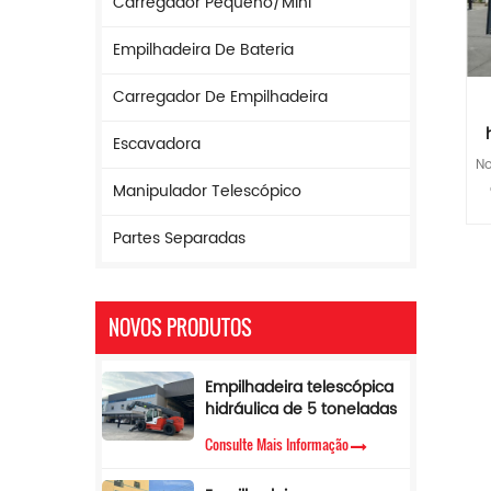
Carregador Pequeno/mini
Empilhadeira De Bateria
Carregador De Empilhadeira
Escavadora
t
No
Manipulador Telescópico
4
Partes Separadas
*
C
t
NOVOS PRODUTOS
hi
Empilhadeira telescópica
p
hidráulica de 5 toneladas
com limitador de torque e
Consulte Mais Informação
altura de elevação de 17
p
m